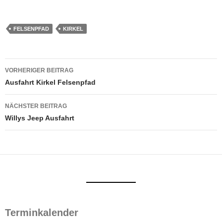
FELSENPFAD
KIRKEL
Beitragsnavigation
VORHERIGER BEITRAG
Ausfahrt Kirkel Felsenpfad
NÄCHSTER BEITRAG
Willys Jeep Ausfahrt
Terminkalender