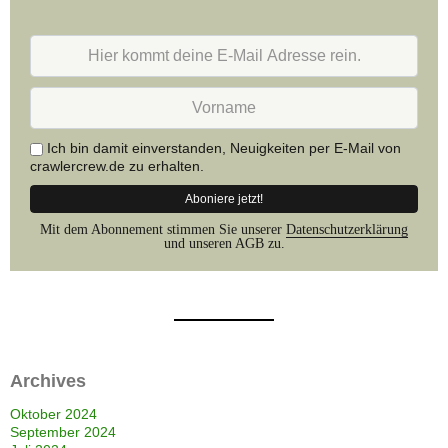
Hier
kommt
deine
Vorname
E-
Mail
Adresse
Ich bin damit einverstanden, Neuigkeiten per E-Mail von
rein.
crawlercrew.de zu erhalten.
Mit dem Abonnement stimmen Sie unserer
Datenschutzerklärung
und unseren AGB zu.
Archives
Oktober 2024
September 2024