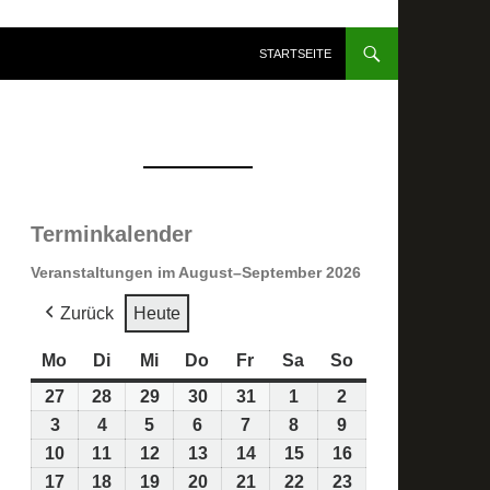
STARTSEITE
Terminkalender
Veranstaltungen im August–September 2026
Zurück
Heute
Mo
Montag
Di
Dienstag
Mi
Mittwoch
Do
Donnerstag
Fr
Freitag
Sa
Samstag
So
Sonntag
27
27.
28
28.
29
29.
30
30.
31
31.
1
1.
2
2.
Juli
Juli
Juli
Juli
Juli
August
August
3
3.
4
4.
5
5.
6
6.
7
7.
8
8.
9
9.
2026
2026
2026
2026
2026
2026
2026
August
August
August
August
August
August
August
10
10.
11
11.
12
12.
13
13.
14
14.
15
15.
16
16.
2026
2026
2026
2026
2026
2026
2026
August
August
August
August
August
August
August
17
17.
18
18.
19
19.
20
20.
21
21.
22
22.
23
23.