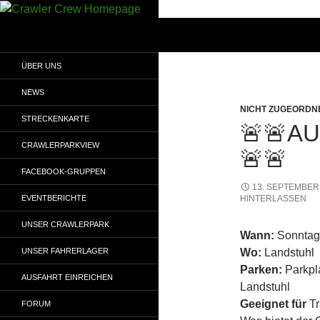
Zum
Inhalt
Suchen
Crawler Crew Homepage
springen
Home of the Crawler Crew
ÜBER UNS
NEWS
NICHT ZUGEORDN
STRECKENKARTE
🚨🚨A
CRAWLERPARKVIEW
🚨🚨
FACEBOOK-GRUPPEN
13. SEPTEMBER
EVENTBERICHTE
HINTERLASSEN
UNSER CRAWLERPARK
Wann:
Sonntag,
UNSER FAHRERLAGER
Wo:
Landstuhl
Parken:
Parkpla
AUSFAHRT EINREICHEN
Landstuhl
Geeignet für
Tr
FORUM