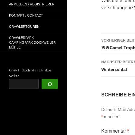
Was bietet der 
ANMELDEN / REGISTRIEREN
verschlungene 
KONTAKT / CONTACT
CRAWLERTOUREN
Beitrags
CRAWLERPARK
VORHERIGER BEI
CAMPINGPARK DOCKWEILER
🚨🚨Camel Troph
MÜHLE
NÄCHSTER BEITR
Winterschlaf
Crawl dich durch die
Seite
SCHREIBE E
Deine E-Mail-Adres
*
markiert
Kommentar
*