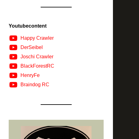
Youtubecontent
Happy Crawler
DerSeibel
Joschi Crawler
BlackForestRC
HenryFe
Braindog RC