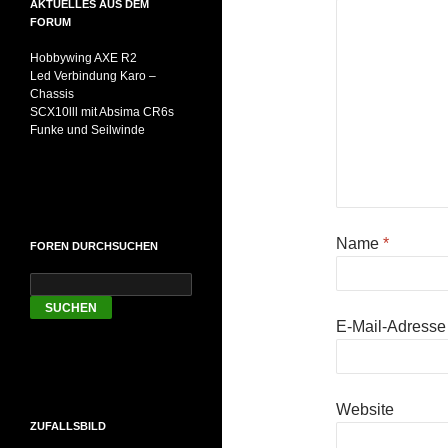
AKTUELLES AUS DEM
FORUM
Hobbywing AXE R2
Led Verbindung Karo –
Chassis
SCX10lll mit Absima CR6s
Funke und Seilwinde
Name
*
FOREN DURCHSUCHEN
E-Mail-Adress
Website
ZUFALLSBILD