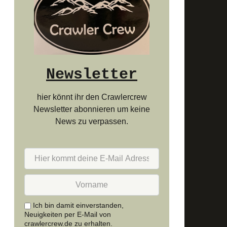
Newsletter
hier könnt ihr den Crawlercrew
Newsletter abonnieren um keine
News zu verpassen.
Hier
kommt
deine
Vorname
E-
Mail
Adresse
Ich bin damit einverstanden,
rein.
Neuigkeiten per E-Mail von
crawlercrew.de zu erhalten.