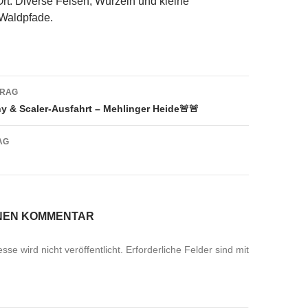
Ort: Diverse Felsen, Wurzeln und kleine
Waldpfade.
navigation
TRAG
y & Scaler-Ausfahrt – Mehlinger Heide🚨🚨
AG
INEN KOMMENTAR
se wird nicht veröffentlicht.
Erforderliche Felder sind mit