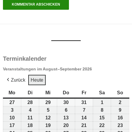
Terminkalender
Veranstaltungen im August–September 2026
Zurück
Heute
Mo
Montag
Di
Dienstag
Mi
Mittwoch
Do
Donnerstag
Fr
Freitag
Sa
Samstag
So
Son
27
27.
28
28.
29
29.
30
30.
31
31.
1
1.
2
2.
Juli
Juli
Juli
Juli
Juli
August
Aug
3
3.
4
4.
5
5.
6
6.
7
7.
8
8.
9
9.
2026
2026
2026
2026
2026
2026
2026
August
August
August
August
August
August
Aug
10
10.
11
11.
12
12.
13
13.
14
14.
15
15.
16
16.
2026
2026
2026
2026
2026
2026
2026
August
August
August
August
August
August
Aug
17
17.
18
18.
19
19.
20
20.
21
21.
22
22.
23
23.