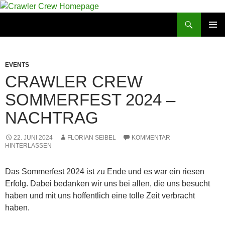
Zum
Inhalt
Suchen
Crawler Crew Homepage
springen
PRIMÄR
MENÜ
EVENTS
CRAWLER CREW
SOMMERFEST 2024 –
NACHTRAG
22. JUNI 2024
FLORIAN SEIBEL
KOMMENTAR
HINTERLASSEN
Das Sommerfest 2024 ist zu Ende und es war ein riesen
Erfolg. Dabei bedanken wir uns bei allen, die uns besucht
haben und mit uns hoffentlich eine tolle Zeit verbracht
haben.