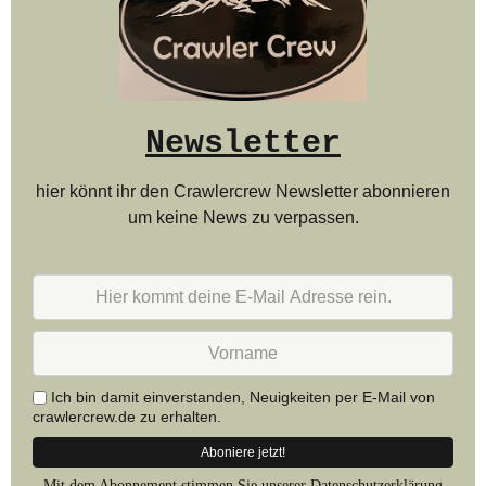
Newsletter
hier könnt ihr den Crawlercrew Newsletter abonnieren
um keine News zu verpassen.
Hier
kommt
deine
Vorname
E-
Mail
Adresse
Ich bin damit einverstanden, Neuigkeiten per E-Mail von
rein.
crawlercrew.de zu erhalten.
Mit dem Abonnement stimmen Sie unserer
Datenschutzerklärung