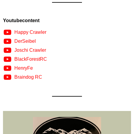
Youtubecontent
Happy Crawler
DerSeibel
Joschi Crawler
BlackForestRC
HenryFe
Braindog RC