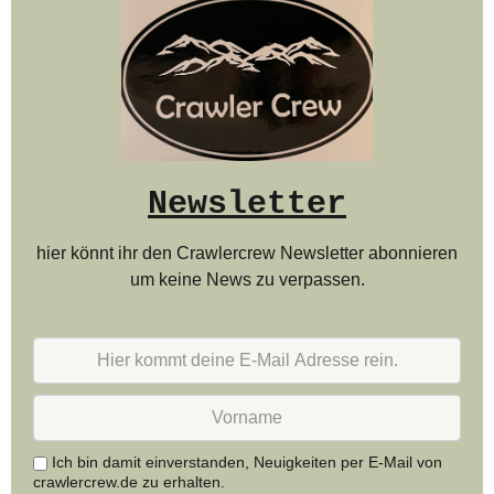
Newsletter
hier könnt ihr den Crawlercrew Newsletter abonnieren
um keine News zu verpassen.
Hier
kommt
deine
Vorname
E-
Mail
Adresse
Ich bin damit einverstanden, Neuigkeiten per E-Mail von
rein.
crawlercrew.de zu erhalten.