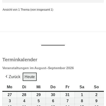
Ansicht von 1 Thema (von insgesamt 1)
Terminkalender
Veranstaltungen im August–September 2026
Zurück
Heute
Mo
Montag
Di
Dienstag
Mi
Mittwoch
Do
Donnerstag
Fr
Freitag
Sa
Samstag
So
Son
27
27.
28
28.
29
29.
30
30.
31
31.
1
1.
2
2.
Juli
Juli
Juli
Juli
Juli
August
Aug
3
3.
4
4.
5
5.
6
6.
7
7.
8
8.
9
9.