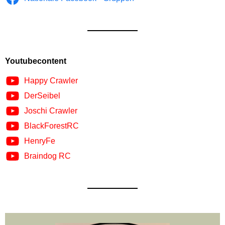
Youtubecontent
Happy Crawler
DerSeibel
Joschi Crawler
BlackForestRC
HenryFe
Braindog RC