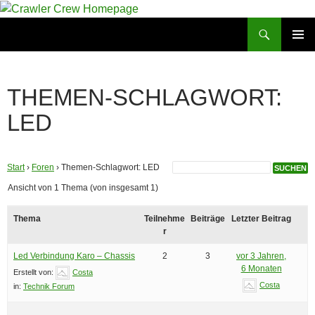
Zum
Inhalt
Suchen
Crawler Crew Homepage
springen
PRIMÄR
MENÜ
THEMEN-SCHLAGWORT:
LED
Start
›
Foren
›
Themen-Schlagwort: LED
Ansicht von 1 Thema (von insgesamt 1)
Thema
Teilnehme
Beiträge
Letzter Beitrag
r
Led Verbindung Karo – Chassis
2
3
vor 3 Jahren,
6 Monaten
Erstellt von:
Costa
Costa
in:
Technik Forum