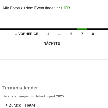
Alle Fotos zu dem Event findet ihr
HIER
.
Beitragsnavigation
← VORHERIGE
1
…
6
7
8
NÄCHSTE →
Terminkalender
Veranstaltungen im Juli–August 2025
Zurück
Heute