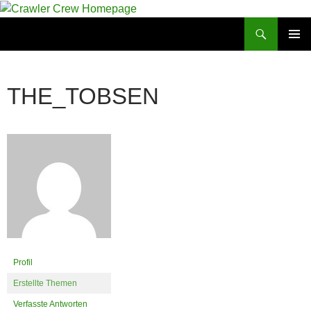
Zum
Inhalt
Suchen
Crawler Crew Homepage
springen
PRIMÄR
MENÜ
THE_TOBSEN
Profil
Erstellte Themen
Verfasste Antworten